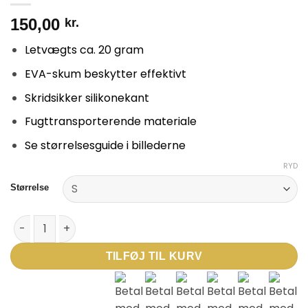
150,00
kr.
Letvægts ca. 20 gram
EVA-skum beskytter effektivt
Skridsikker silikonekant
Fugttransporterende materiale
Se størrelsesguide i billederne
RYD
Størrelse
Benskinne Sleeves Børn - Sort antal
TILFØJ TIL KURV