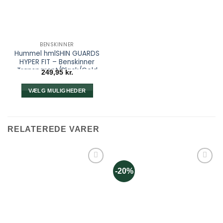
BENSKINNER
Hummel hmlSHIN GUARDS
HYPER FIT – Benskinner
Transparent/Black/Gold
249,95
kr.
VÆLG MULIGHEDER
Dette
vare
har
RELATEREDE VARER
flere
varianter.
Mulighederne
kan
-20%
vælges
på
varesiden