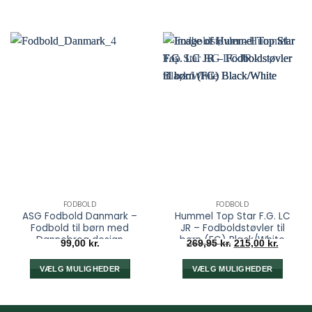
FODBOLD
FODBOLD
ASG Fodbold Danmark –
Hummel Top Star F.G. LC
Fodbold til børn med
JR – Fodboldstøvler til
Dannebrog design
børn (FG) Black/White
Den
Den
99,00
kr.
269,95
kr.
215,00
kr.
oprindelige
aktuell
pris
pris
var:
er:
VÆLG MULIGHEDER
VÆLG MULIGHEDER
269,95 kr..
215,00 k
Dette
Dette
vare
vare