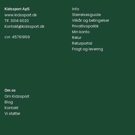
har
har
flere
flere
Info
Kidssport ApS
varianter.
varianter.
Størrelsesguide
www.kidssport.dk
Mulighederne
Mulighederne
Vilkår og betingelser
Tlf.
3014 6020
kan
kan
Privatlivspolitik
Kontakt@kidssport.dk
Min konto
vælges
vælges
cvr. 45761959
Retur
på
på
Returportal
varesiden
varesiden
Fragt og levering
Om os
Om Kidssport
Blog
Kontakt
Vi støtter