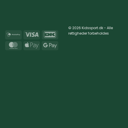
© 2026 Kidssport.dk - Alle
rettigheder forbeholdes
MobilePay
Visa
DanKort
MasterCard
Apple
Google
Pay
Pay