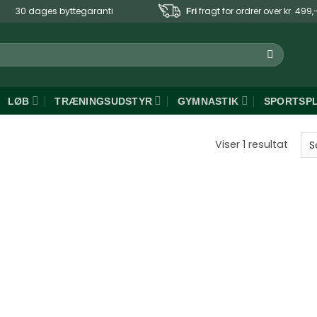
30 dages byttegaranti
fragt for ordrer over kr. 499,
Fri
LØB
TRÆNINGSUDSTYR
GYMNASTIK
SPORTSP
Viser 1 resultat