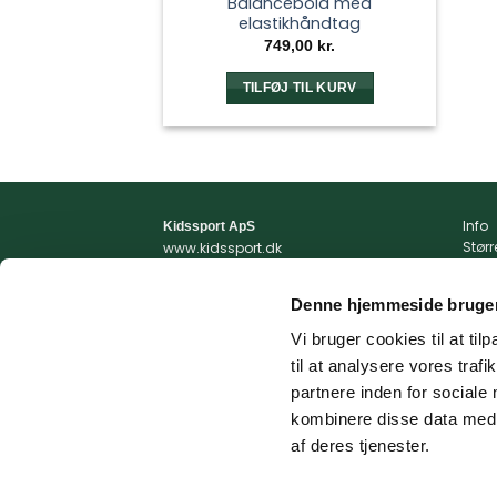
Balancebold med
elastikhåndtag
749,00
kr.
TILFØJ TIL KURV
Info
Kidssport ApS
Stør
www.kidssport.dk
Vilkå
Tlf.
3014 6020
Priva
Kontakt@kidssport.dk
Denne hjemmeside bruger
Min 
cvr. 45761959
Retur
Vi bruger cookies til at til
Retur
til at analysere vores tra
Fragt
partnere inden for sociale
kombinere disse data med a
af deres tjenester.