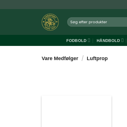
Fortsæt
til
indhold
Søg
efter:
FODBOLD
HÅNDBOLD
/
Vare Medfølger
Luftprop