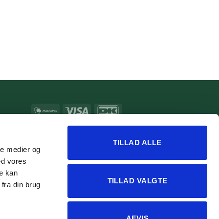
MobilePay
Visa
DanKort
MasterCard
Apple
Google
Pay
Pay
TILLAD ALLE
ale medier og
ed vores
re kan
TILLAD VALGTE
fra din brug
AFVIS