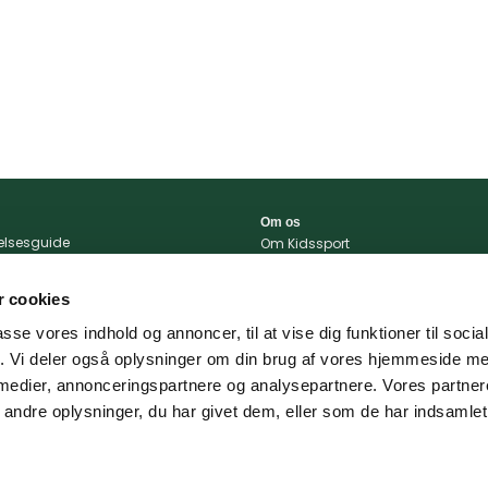
Om os
relsesguide
Om Kidssport
r og betingelser
Blog
tlivspolitik
Kontakt
 cookies
konto
Vi støtter
passe vores indhold og annoncer, til at vise dig funktioner til soci
portal
fik. Vi deler også oplysninger om din brug af vores hjemmeside m
 og levering
 medier, annonceringspartnere og analysepartnere. Vores partne
ndre oplysninger, du har givet dem, eller som de har indsamlet 