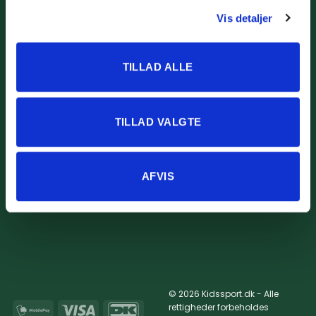
Returportal
Vis detaljer
Fragt og levering
TILLAD ALLE
TILLAD VALGTE
Om os
Om Kidssport
Blog
Kontakt
Vi støtter
AFVIS
© 2026 Kidssport.dk - Alle
rettigheder forbeholdes
MobilePay
Visa
DanKort