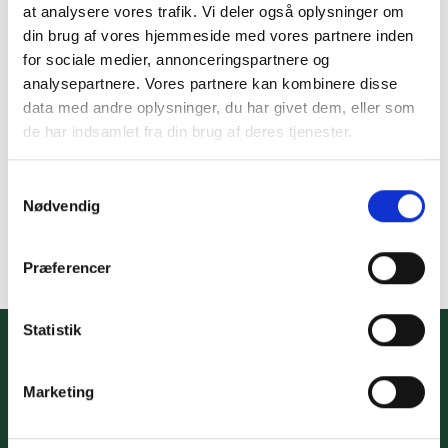
at analysere vores trafik. Vi deler også oplysninger om
din brug af vores hjemmeside med vores partnere inden
for sociale medier, annonceringspartnere og
analysepartnere. Vores partnere kan kombinere disse
data med andre oplysninger, du har givet dem, eller som
de har indsamlet fra din brug af deres tjenester.
MASSAGE/RECOVERY
Akupressur måtte inkl.
pude
Samtykkevalg
199,00
kr.
Nødvendig
TILFØJ TIL KURV
Præferencer
Statistik
Info
Kidssport ApS
Størrelsesguide
www.kidssport.dk
Vilkår og betingelser
Tlf.
3014 6020
Marketing
Privatlivspolitik
Kontakt@kidssport.dk
Min konto
cvr. 45761959
Retur