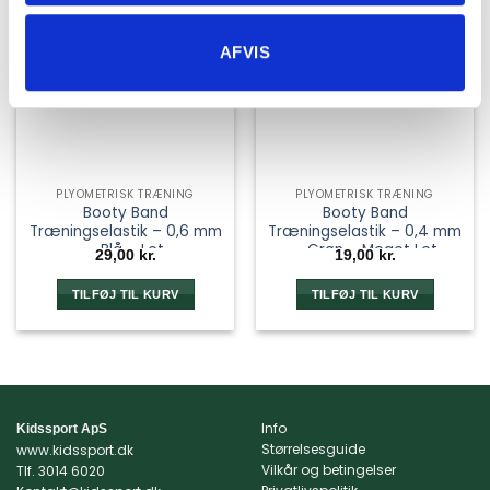
AFVIS
PLYOMETRISK TRÆNING
PLYOMETRISK TRÆNING
Booty Band
Booty Band
Træningselastik – 0,6 mm
Træningselastik – 0,4 mm
– Blå – Let
– Grøn – Meget Let
29,00
kr.
19,00
kr.
TILFØJ TIL KURV
TILFØJ TIL KURV
Info
Kidssport ApS
Størrelsesguide
www.kidssport.dk
Vilkår og betingelser
Tlf.
3014 6020