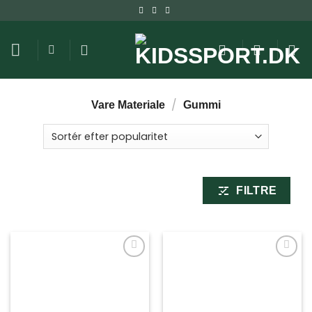
Fortsæt
til
indhold
/
Vare Materiale
Gummi
FILTRE