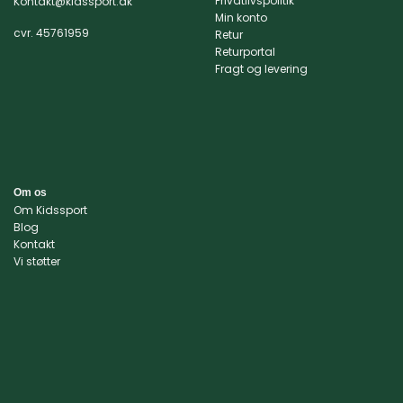
Privatlivspolitik
Kontakt@kidssport.dk
Min konto
cvr. 45761959
Retur
Returportal
Fragt og levering
Om os
Om Kidssport
Blog
Kontakt
Vi støtter