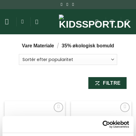
Fortsæt
til
indhold
/
Vare Materiale
35% økologisk bomuld
FILTRE