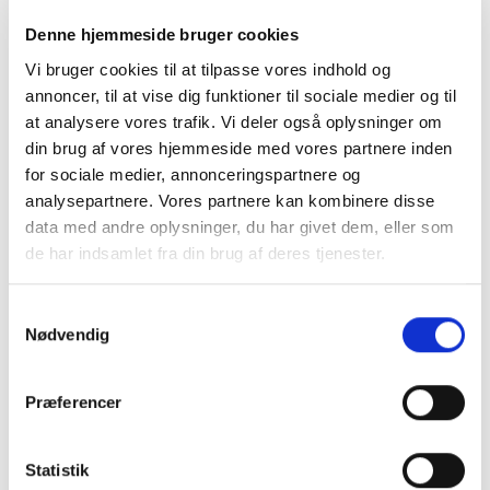
Denne hjemmeside bruger cookies
Vi bruger cookies til at tilpasse vores indhold og
annoncer, til at vise dig funktioner til sociale medier og til
at analysere vores trafik. Vi deler også oplysninger om
din brug af vores hjemmeside med vores partnere inden
for sociale medier, annonceringspartnere og
analysepartnere. Vores partnere kan kombinere disse
data med andre oplysninger, du har givet dem, eller som
de har indsamlet fra din brug af deres tjenester.
Samtykkevalg
Nødvendig
FODBOLD
FODBOLD
Hummel HML Essential
Hummel HML Essential
Grip Socks – Sort
Grip Socks – Hvid
Præferencer
119,95
kr.
119,95
kr.
VÆLG MULIGHEDER
VÆLG MULIGHEDER
Statistik