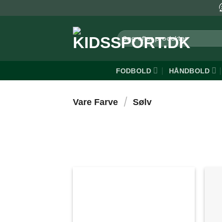
Fortsæt
til
indhold
Søg
efter:
FODBOLD
HÅNDBOLD
/
Vare Farve
Sølv