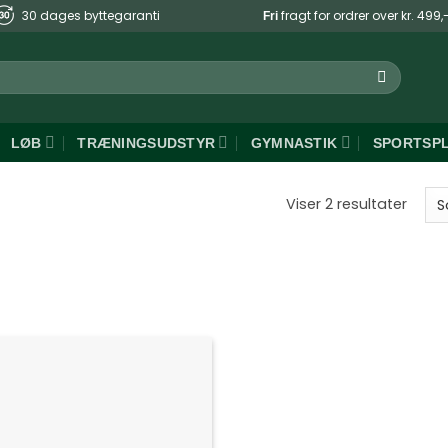
30 dages byttegaranti
fragt for ordrer over kr. 499,
Fri
LØB
TRÆNINGSUDSTYR
GYMNASTIK
SPORTSP
Sorte
Viser 2 resultater
efter
popul