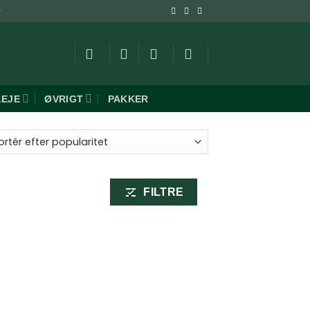
-
LEJE
ØVRIGT
PAKKER
ret
aritet
FILTRE