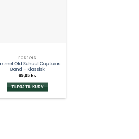
FODBOLD
mmel Old School Captains
Band – Klassisk
anførerarmbånd til børn
69,95
kr.
TILFØJ TIL KURV