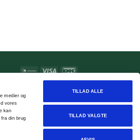
MobilePay
Visa
DanKort
MasterCard
Apple
Google
Pay
Pay
TILLAD ALLE
ale medier og
ed vores
re kan
TILLAD VALGTE
fra din brug
AFVIS