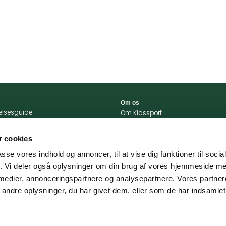
Om os
relsesguide
Om Kidssport
r og betingelser
Blog
tlivspolitik
Kontakt
 cookies
konto
Vi støtter
passe vores indhold og annoncer, til at vise dig funktioner til soci
portal
fik. Vi deler også oplysninger om din brug af vores hjemmeside m
 og levering
 medier, annonceringspartnere og analysepartnere. Vores partne
ndre oplysninger, du har givet dem, eller som de har indsamlet 