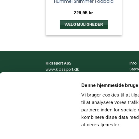
Hummel Shimmer Fodbold
229,95
kr.
VÆLG MULIGHEDER
Dette
vare
har
flere
varianter.
Info
Kidssport ApS
Mulighederne
Stør
www.kidssport.dk
kan
Vilkå
Tlf.
3014 6020
Priva
Kontakt@kidssport.dk
vælges
Denne hjemmeside bruger
Min 
på
cvr. 45761959
Retur
Vi bruger cookies til at til
varesiden
Retur
til at analysere vores tra
Fragt
partnere inden for sociale
kombinere disse data med a
af deres tjenester.