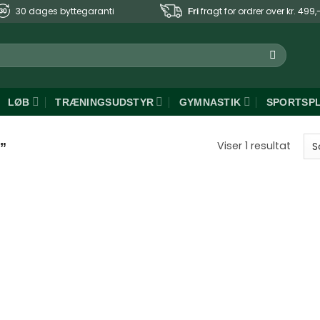
30 dages byttegaranti
fragt for ordrer over kr. 499,
Fri
LØB
TRÆNINGSUDSTYR
GYMNASTIK
SPORTSP
Viser 1 resultat
”