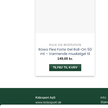
PLEJE OG RESTITUTION
Röwo Flexi Forte Gel Roll-On 50
ml – Varmende muskelgel til
ømme muskler
149,00
kr.
TILFØJ TIL KURV
Info
Kidssport ApS
Stør
www.kidssport.dk
Vilkå
Tlf.
3014 6020