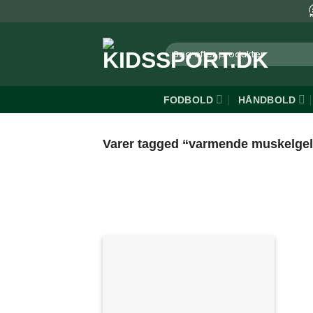
Fortsæt
til
indhold
Søg
efter:
FODBOLD
HÅNDBOLD
Varer tagged “varmende muskelgel