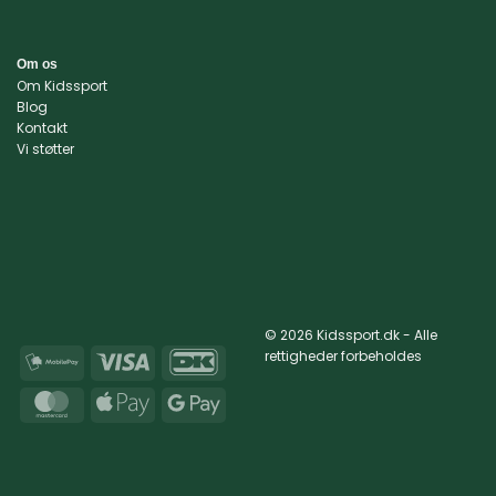
Om os
Om Kidssport
Blog
Kontakt
Vi støtter
© 2026 Kidssport.dk - Alle
rettigheder forbeholdes
MobilePay
Visa
DanKort
MasterCard
Apple
Google
Pay
Pay