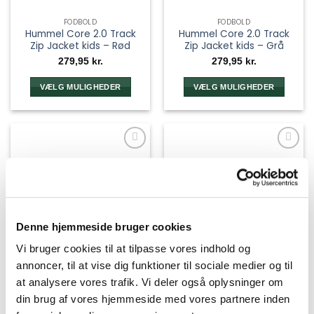
FODBOLD
FODBOLD
Hummel Core 2.0 Track
Hummel Core 2.0 Track
Zip Jacket kids – Rød
Zip Jacket kids – Grå
279,95
kr.
279,95
kr.
VÆLG MULIGHEDER
VÆLG MULIGHEDER
Dette
Dette
vare
vare
har
har
flere
flere
varianter.
varianter.
Mulighederne
Mulighederne
kan
kan
vælges
vælges
på
på
Denne hjemmeside bruger cookies
varesiden
varesiden
Vi bruger cookies til at tilpasse vores indhold og
annoncer, til at vise dig funktioner til sociale medier og til
at analysere vores trafik. Vi deler også oplysninger om
din brug af vores hjemmeside med vores partnere inden