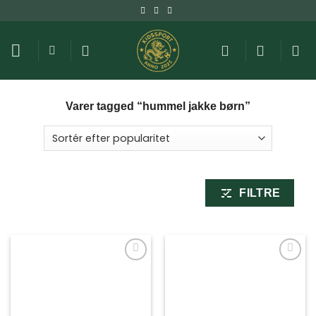
Fortsæt
til
indhold
Varer tagged “hummel jakke børn”
FILTRE