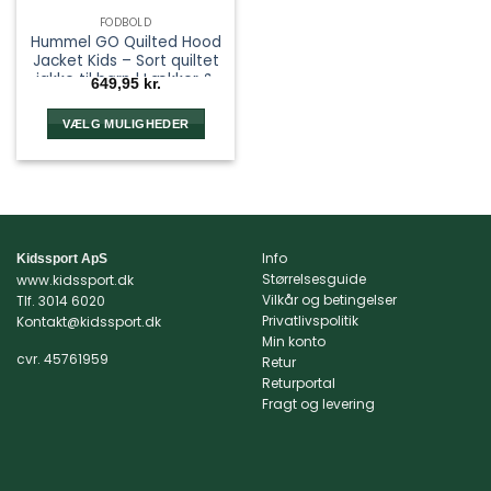
FODBOLD
Hummel GO Quilted Hood
Jacket Kids – Sort quiltet
jakke til børn | Lækker &
649,95
kr.
varm
VÆLG MULIGHEDER
Dette
vare
har
flere
varianter.
Info
Kidssport ApS
Mulighederne
Størrelsesguide
www.kidssport.dk
kan
Vilkår og betingelser
Tlf.
3014 6020
vælges
Privatlivspolitik
Kontakt@kidssport.dk
på
Min konto
varesiden
cvr. 45761959
Retur
Returportal
Fragt og levering