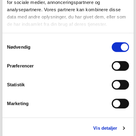
Dette
Dette
for sociale medier, annonceringspartnere og
vare
vare
analysepartnere. Vores partnere kan kombinere disse
har
har
data med andre oplysninger, du har givet dem, eller som
flere
flere
de har indsamlet fra din brug af deres tjenester.
varianter.
varianter.
Mulighederne
Mulighederne
kan
kan
Samtykkevalg
vælges
vælges
Nødvendig
på
på
varesiden
varesiden
Præferencer
Statistik
Marketing
Vis detaljer