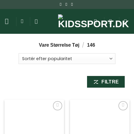
Fortsæt
til
indhold
/
Vare Størrelse Tøj
146
FILTRE