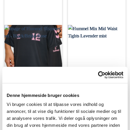
Denne hjemmeside bruger cookies
FODBOLD
GYMNASTIK
Hummel Shimmer set –
Hummel Mix Mid Waist
Vi bruger cookies til at tilpasse vores indhold og
Black/Bridal Rose
Tights – Lavender Mist
annoncer, til at vise dig funktioner til sociale medier og til
299,95
kr.
229,95
kr.
at analysere vores trafik. Vi deler også oplysninger om
VÆLG MULIGHEDER
VÆLG MULIGHEDER
din brug af vores hjemmeside med vores partnere inden