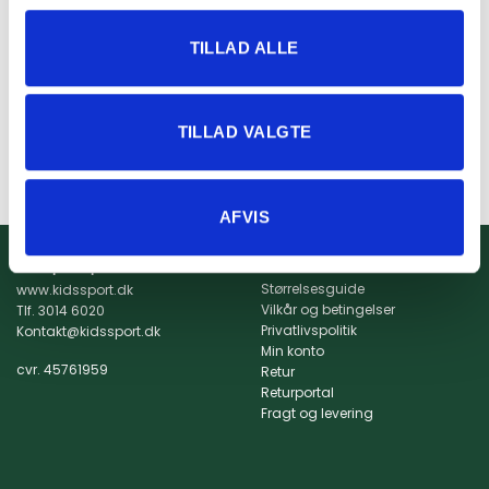
GYMNASTIK
TILLAD ALLE
Hummel Mix Mid Waist
Tights – Black Iris
229,95
kr.
TILLAD VALGTE
VÆLG MULIGHEDER
Dette
vare
har
AFVIS
flere
varianter.
Info
Kidssport ApS
Mulighederne
Størrelsesguide
www.kidssport.dk
kan
Vilkår og betingelser
Tlf.
3014 6020
vælges
Privatlivspolitik
Kontakt@kidssport.dk
på
Min konto
varesiden
cvr. 45761959
Retur
Returportal
Fragt og levering