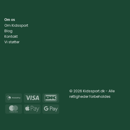
Om os
Om Kidssport
Blog
Kontakt
Vi støtter
© 2026 Kidssport.dk - Alle
rettigheder forbeholdes
MobilePay
Visa
DanKort
MasterCard
Apple
Google
Pay
Pay