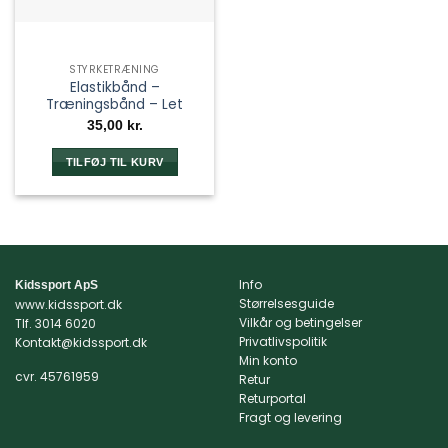
STYRKETRÆNING
Elastikbånd –
Træningsbånd – Let
35,00
kr.
TILFØJ TIL KURV
Info
Kidssport ApS
Størrelsesguide
www.kidssport.dk
Vilkår og betingelser
Tlf.
3014 6020
Privatlivspolitik
Kontakt@kidssport.dk
Min konto
cvr. 45761959
Retur
Returportal
Fragt og levering