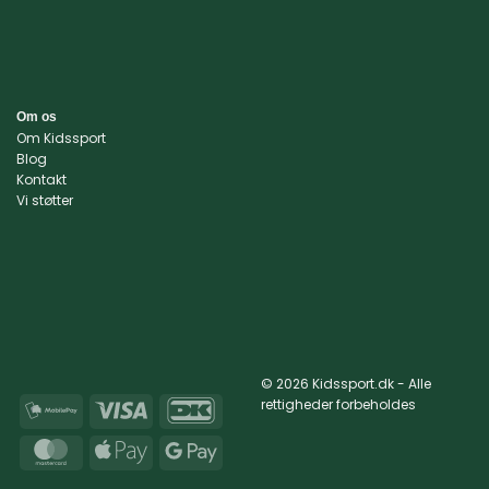
Om os
Om Kidssport
Blog
Kontakt
Vi støtter
© 2026 Kidssport.dk - Alle
rettigheder forbeholdes
MobilePay
Visa
DanKort
MasterCard
Apple
Google
Pay
Pay