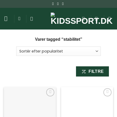
Fortsæt
til
indhold
Varer tagged “stabilitet”
FILTRE