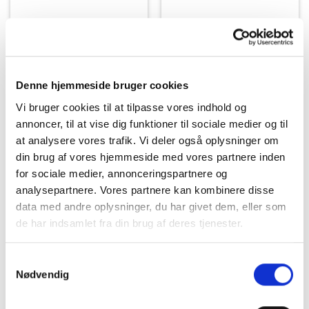
PLYOMETRISK TRÆNING
PLYOMETRISK TRÆNING
Booty Band
Booty Band
Træningselastik – 10 mm
Træningselastik – 0,8 mm
– Rød – Stærk
– Gul – Middel
49,00
kr.
39,00
kr.
Denne hjemmeside bruger cookies
TILFØJ TIL KURV
TILFØJ TIL KURV
Vi bruger cookies til at tilpasse vores indhold og
annoncer, til at vise dig funktioner til sociale medier og til
at analysere vores trafik. Vi deler også oplysninger om
din brug af vores hjemmeside med vores partnere inden
for sociale medier, annonceringspartnere og
analysepartnere. Vores partnere kan kombinere disse
data med andre oplysninger, du har givet dem, eller som
de har indsamlet fra din brug af deres tjenester.
Samtykkevalg
Nødvendig