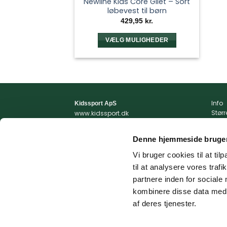
Newline Kids Core Gilet – Sort
løbevest til børn
429,95
kr.
VÆLG MULIGHEDER
Dette
vare
har
flere
varianter.
Info
Kidssport ApS
Mulighederne
Stør
www.kidssport.dk
kan
Vilkå
Tlf.
3014 6020
Priva
Kontakt@kidssport.dk
vælges
Denne hjemmeside bruger
Min 
på
cvr. 45761959
Retur
Vi bruger cookies til at til
varesiden
Retur
til at analysere vores tra
Fragt
partnere inden for sociale
kombinere disse data med a
af deres tjenester.