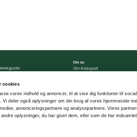
Om os
relsesguide
Om Kidssport
r og betingelser
Blog
tlivspolitik
Kontakt
 cookies
konto
Vi støtter
passe vores indhold og annoncer, til at vise dig funktioner til soci
portal
fik. Vi deler også oplysninger om din brug af vores hjemmeside m
 og levering
 medier, annonceringspartnere og analysepartnere. Vores partne
ndre oplysninger, du har givet dem, eller som de har indsamlet 