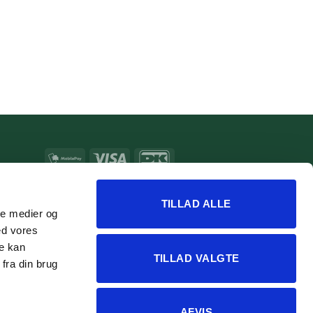
MobilePay
Visa
DanKort
MasterCard
Apple
Google
Pay
Pay
TILLAD ALLE
ale medier og
ed vores
re kan
TILLAD VALGTE
fra din brug
AFVIS