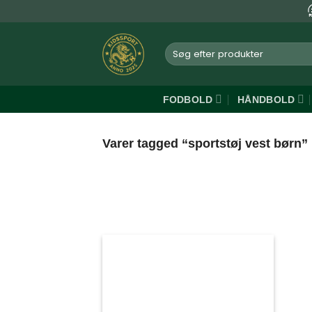
Fortsæt
til
indhold
Søg
efter:
FODBOLD
HÅNDBOLD
Varer tagged “sportstøj vest børn”