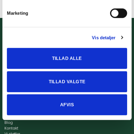
Marketing
Info
Kidssport ApS
Størrelsesguide
www.kidssport.dk
Vis detaljer
Vilkår og betingelser
Tlf.
3014 6020
Privatlivspolitik
Kontakt@kidssport.dk
Min konto
cvr. 45761959
TILLAD ALLE
Retur
Returportal
Fragt og levering
TILLAD VALGTE
AFVIS
Om os
Om Kidssport
Blog
Kontakt
Vi støtter