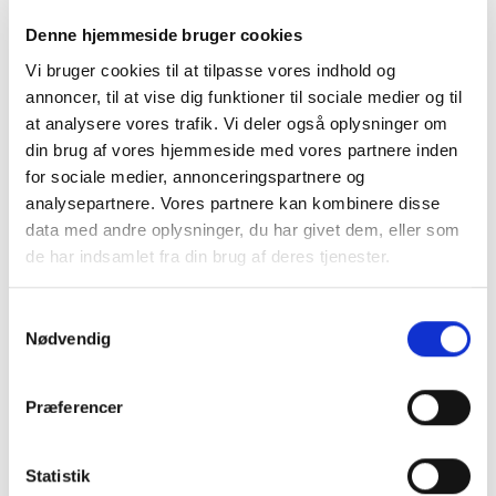
Denne hjemmeside bruger cookies
Vi bruger cookies til at tilpasse vores indhold og
annoncer, til at vise dig funktioner til sociale medier og til
at analysere vores trafik. Vi deler også oplysninger om
din brug af vores hjemmeside med vores partnere inden
for sociale medier, annonceringspartnere og
analysepartnere. Vores partnere kan kombinere disse
data med andre oplysninger, du har givet dem, eller som
de har indsamlet fra din brug af deres tjenester.
Samtykkevalg
Nødvendig
DIVERSE
DIVERSE
Hummel CORE 2.0 Gym
Hummel ESSENTIAL Gym
Bag – Praktisk
Bag – Let og praktisk
Præferencer
sportstaske til børn
sportstaske til børn
119,95
kr.
79,95
kr.
TILFØJ TIL KURV
TILFØJ TIL KURV
Statistik