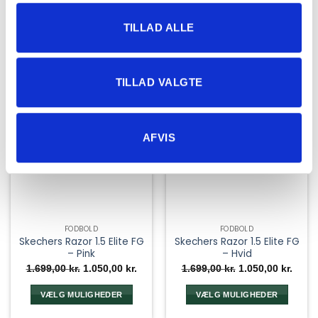
på
på
varesiden
varesiden
TILLAD ALLE
TILLAD VALGTE
AFVIS
FODBOLD
FODBOLD
Skechers Razor 1.5 Elite FG
Skechers Razor 1.5 Elite FG
– Pink
– Hvid
Den
Den
Den
Den
1.699,00
kr.
1.050,00
kr.
1.699,00
kr.
1.050,00
kr.
oprindelige
aktuelle
oprindelige
aktue
pris
pris
pris
pris
var:
er:
var:
er:
VÆLG MULIGHEDER
VÆLG MULIGHEDER
1.699,00 kr..
1.050,00 kr..
1.699,00 kr..
1.050,
Dette
Dette