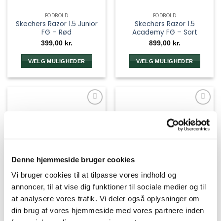
FODBOLD
FODBOLD
Skechers Razor 1.5 Junior
Skechers Razor 1.5
FG – Rød
Academy FG – Sort
399,00
kr.
899,00
kr.
VÆLG MULIGHEDER
VÆLG MULIGHEDER
Dette
Dette
vare
vare
har
har
flere
flere
varianter.
varianter.
Mulighederne
Mulighederne
kan
kan
vælges
vælges
på
på
Denne hjemmeside bruger cookies
varesiden
varesiden
Vi bruger cookies til at tilpasse vores indhold og
annoncer, til at vise dig funktioner til sociale medier og til
at analysere vores trafik. Vi deler også oplysninger om
din brug af vores hjemmeside med vores partnere inden