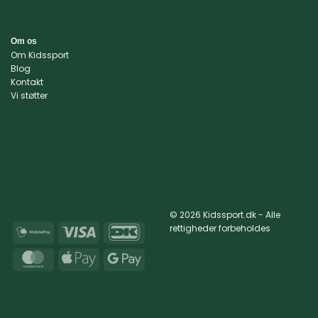
Om os
Om Kidssport
Blog
Kontakt
Vi støtter
© 2026 Kidssport.dk - Alle
rettigheder forbeholdes
MobilePay
Visa
DanKort
MasterCard
Apple
Google
Pay
Pay