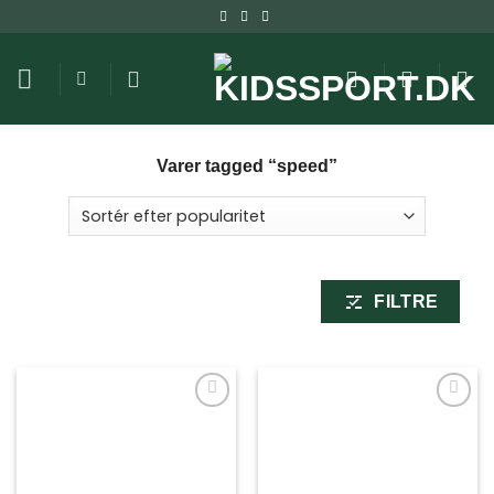
Fortsæt
til
indhold
Varer tagged “speed”
FILTRE