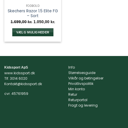
FODBOLD
Skechers Razor 1.5 Elite FG
– Sort
Den
Den
1.699,00
kr.
1.050,00
kr.
oprindelige
aktuelle
pris
pris
var:
er:
VÆLG MULIGHEDER
1.699,00 kr..
1.050,00 kr..
Dette
vare
har
flere
varianter.
Info
Kidssport ApS
Mulighederne
Størrelsesguide
www.kidssport.dk
kan
Vilkår og betingelser
Tlf.
3014 6020
vælges
Privatlivspolitik
Kontakt@kidssport.dk
på
Min konto
varesiden
cvr. 45761959
Retur
Returportal
Fragt og levering