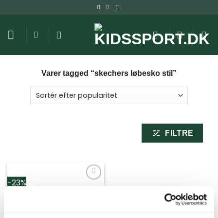
Fortsæt
til
indhold
Varer tagged “skechers løbesko stil”
FILTRE
-23%