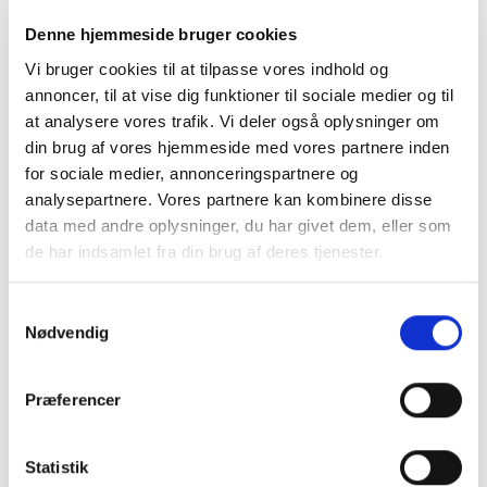
Denne hjemmeside bruger cookies
Vi bruger cookies til at tilpasse vores indhold og
annoncer, til at vise dig funktioner til sociale medier og til
at analysere vores trafik. Vi deler også oplysninger om
din brug af vores hjemmeside med vores partnere inden
for sociale medier, annonceringspartnere og
analysepartnere. Vores partnere kan kombinere disse
data med andre oplysninger, du har givet dem, eller som
de har indsamlet fra din brug af deres tjenester.
Samtykkevalg
Nødvendig
LØB
Skechers Slip-ins Aero
Spark børn – Sort/Rød
Præferencer
Den
Den
1.299,00
kr.
995,00
kr.
oprindelige
aktuelle
pris
pris
var:
er:
VÆLG MULIGHEDER
Statistik
1.299,00 kr..
995,00 kr..