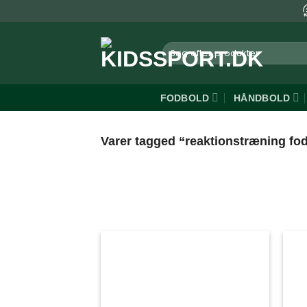
Fortsæt
til
indhold
Søg
efter:
FODBOLD
HÅNDBOLD
Varer tagged “reaktionstræning fo