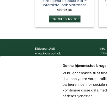
Strikesphere Soccer Bot –
S
Interaktiv Fodboldtræner
499,95
kr.
TILFØJ TIL KURV
Info
Kidssport ApS
Stør
www.kidssport.dk
Vilkå
Tlf.
3014 6020
Priva
Kontakt@kidssport.dk
Denne hjemmeside bruger
Min 
cvr. 45761959
Retur
Vi bruger cookies til at til
Retur
til at analysere vores tra
Fragt
partnere inden for sociale
kombinere disse data med a
af deres tjenester.