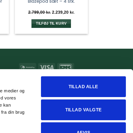
r
Blazepod sæt – 4 stk.
Den
Den
2.799,00
kr.
2.239,20
kr.
elle
oprindelige
aktuelle
pris
pris
var:
er:
TILFØJ TIL KURV
00 kr..
2.799,00 kr..
2.239,20 kr..
MobilePay
Visa
DanKort
MasterCard
Apple
Google
Pay
Pay
TILLAD ALLE
ale medier og
ed vores
re kan
TILLAD VALGTE
fra din brug
AFVIS