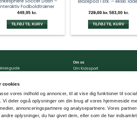
trikesphere Soccer Dash –
Blazepod 1 stk. – ekskl. lade
Interaktiv Fodboldtræner
Den
Den
449,95
kr.
729,00
kr.
583,00
kr.
oprindelige
aktu
pris
pris
var:
er:
TILFØJ TIL KURV
TILFØJ TIL KURV
729,00 kr..
583,
Om os
relsesguide
Om Kidssport
r og betingelser
Blog
tlivspolitik
Kontakt
 cookies
konto
Vi støtter
passe vores indhold og annoncer, til at vise dig funktioner til soci
portal
fik. Vi deler også oplysninger om din brug af vores hjemmeside m
 og levering
 medier, annonceringspartnere og analysepartnere. Vores partne
ndre oplysninger, du har givet dem, eller som de har indsamlet 