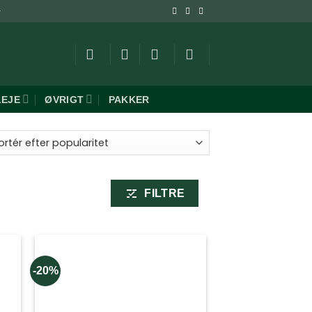
-
LEJE
ØVRIGT
PAKKER
ret
aritet
FILTRE
-20%