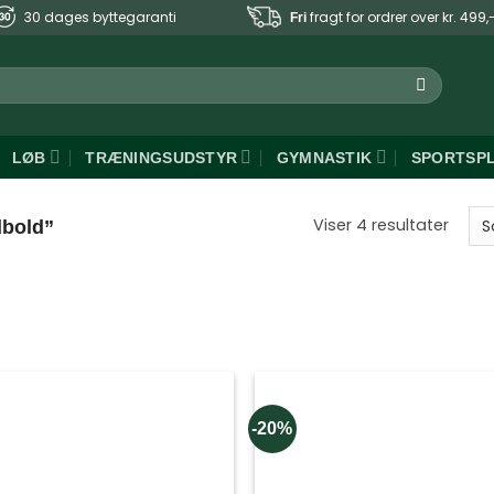
30 dages byttegaranti
fragt for ordrer over kr. 499,
Fri
LØB
TRÆNINGSUDSTYR
GYMNASTIK
SPORTSP
Sorte
Viser 4 resultater
dbold”
efter
popul
-20%