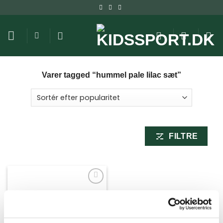
Fortsæt
til
indhold
Varer tagged “hummel pale lilac sæt”
FILTRE