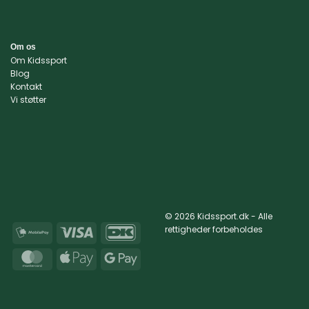
Om os
Om Kidssport
Blog
Kontakt
Vi støtter
© 2026 Kidssport.dk - Alle
rettigheder forbeholdes
MobilePay
Visa
DanKort
MasterCard
Apple
Google
Pay
Pay