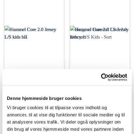
Denne hjemmeside bruger cookies
FODBOLD
FODBOLD
Hummel Core 2.0 Jersey
Hummel Core 2.0 Jersey
Vi bruger cookies til at tilpasse vores indhold og
L/S Kids – Blå
L/S Kids – Sort
annoncer, til at vise dig funktioner til sociale medier og til
179,95
kr.
179,95
kr.
at analysere vores trafik. Vi deler også oplysninger om
VÆLG MULIGHEDER
VÆLG MULIGHEDER
din brug af vores hjemmeside med vores partnere inden