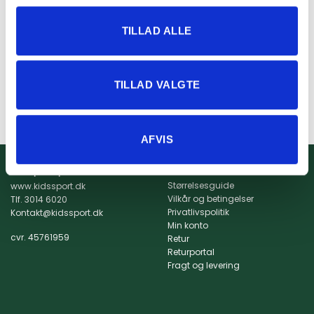
FODBOLD
TILLAD ALLE
Hummel Core 2.0 Jersey
L/S Kids – Rød
179,95
kr.
TILLAD VALGTE
VÆLG MULIGHEDER
Dette
vare
har
AFVIS
flere
varianter.
Info
Kidssport ApS
Mulighederne
Størrelsesguide
www.kidssport.dk
kan
Vilkår og betingelser
Tlf.
3014 6020
vælges
Privatlivspolitik
Kontakt@kidssport.dk
på
Min konto
varesiden
cvr. 45761959
Retur
Returportal
Fragt og levering