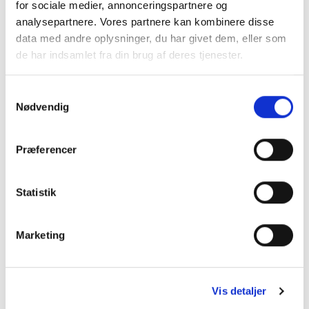
Dette
Dette
for sociale medier, annonceringspartnere og
vare
vare
analysepartnere. Vores partnere kan kombinere disse
har
har
data med andre oplysninger, du har givet dem, eller som
flere
flere
de har indsamlet fra din brug af deres tjenester.
varianter.
varianter.
Mulighederne
Mulighederne
kan
kan
Samtykkevalg
vælges
vælges
Nødvendig
på
på
varesiden
varesiden
Præferencer
Statistik
Marketing
Vis detaljer