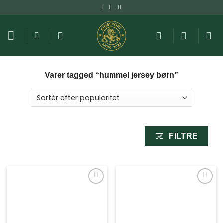
Fortsæt
til
indhold
Varer tagged “hummel jersey børn”
FILTRE