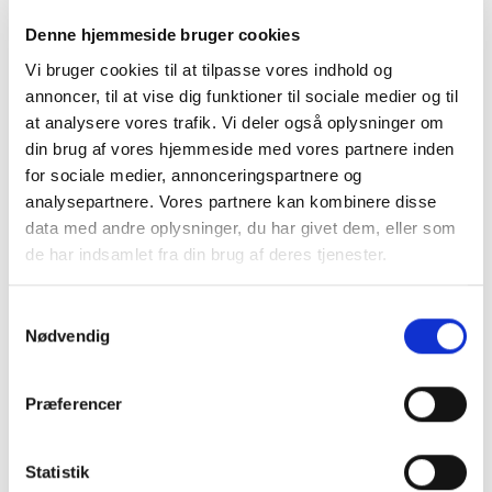
Denne hjemmeside bruger cookies
Vi bruger cookies til at tilpasse vores indhold og
annoncer, til at vise dig funktioner til sociale medier og til
at analysere vores trafik. Vi deler også oplysninger om
din brug af vores hjemmeside med vores partnere inden
for sociale medier, annonceringspartnere og
analysepartnere. Vores partnere kan kombinere disse
data med andre oplysninger, du har givet dem, eller som
de har indsamlet fra din brug af deres tjenester.
Samtykkevalg
Nødvendig
GYMNASTIK
GYMNASTIK
Hummel Mix Gymsuit L/S –
Hummel Mix Gymsuit L/S –
Lavender Mist
Wistful Mauve
Præferencer
299,95
kr.
299,95
kr.
VÆLG MULIGHEDER
VÆLG MULIGHEDER
Statistik