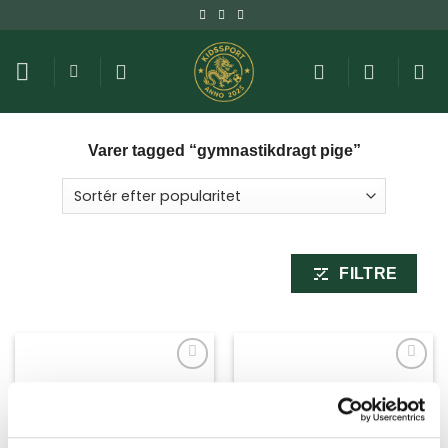
Fortsæt
til
indhold
Varer tagged “gymnastikdragt pige”
FILTRE