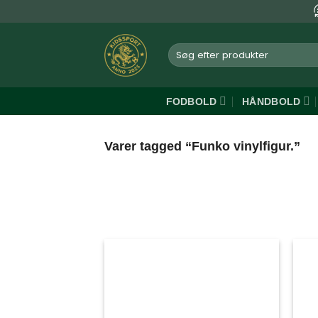
Fortsæt
til
indhold
Søg
efter:
FODBOLD
HÅNDBOLD
Varer tagged “Funko vinylfigur.”