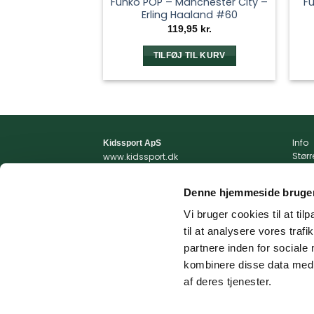
Funko POP – Manchester City –
Fu
Erling Haaland #60
119,95
kr.
TILFØJ TIL KURV
Info
Kidssport ApS
Stør
www.kidssport.dk
Vilkå
Tlf.
3014 6020
Priva
Kontakt@kidssport.dk
Denne hjemmeside bruger
Min 
cvr. 45761959
Retur
Vi bruger cookies til at til
Retur
til at analysere vores tra
Fragt
partnere inden for sociale
kombinere disse data med a
af deres tjenester.