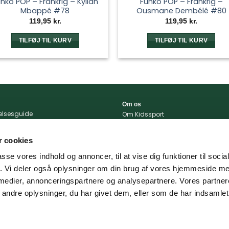
nko POP – Frankrig – Kylian
Funko POP – Frankrig –
Mbappé #78
Ousmane Dembélé #80
119,95
kr.
119,95
kr.
TILFØJ TIL KURV
TILFØJ TIL KURV
Om os
relsesguide
Om Kidssport
r og betingelser
Blog
tlivspolitik
Kontakt
 cookies
konto
Vi støtter
passe vores indhold og annoncer, til at vise dig funktioner til soci
portal
fik. Vi deler også oplysninger om din brug af vores hjemmeside m
 og levering
 medier, annonceringspartnere og analysepartnere. Vores partne
ndre oplysninger, du har givet dem, eller som de har indsamlet 