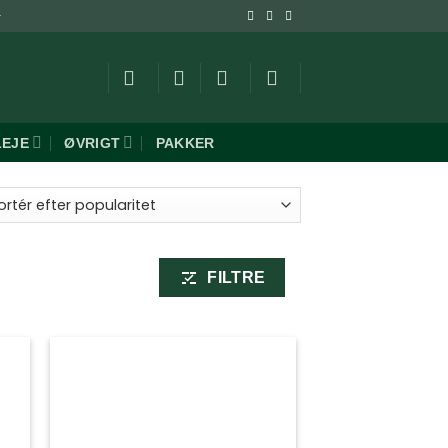
-
LEJE
ØVRIGT
PAKKER
ret
aritet
FILTRE