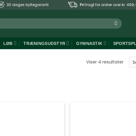
30 dages byttegaranti
fragt for ordrer over kr. 499,
Fri
LØB
TRÆNINGSUDSTYR
GYMNASTIK
SPORTSP
Sorte
Viser 4 resultater
efter
popul