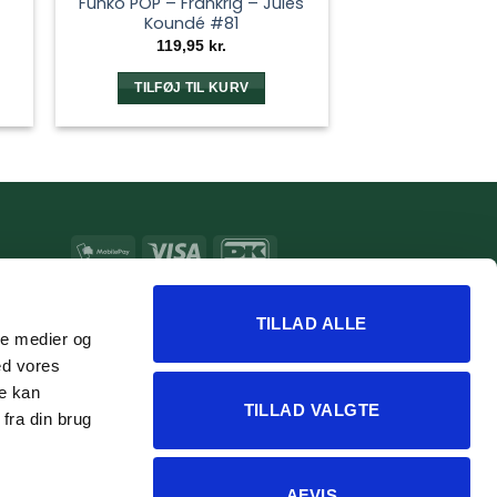
Funko POP – Frankrig – Jules
Koundé #81
119,95
kr.
TILFØJ TIL KURV
MobilePay
Visa
DanKort
MasterCard
Apple
Google
Pay
Pay
TILLAD ALLE
ale medier og
ed vores
re kan
TILLAD VALGTE
fra din brug
AFVIS