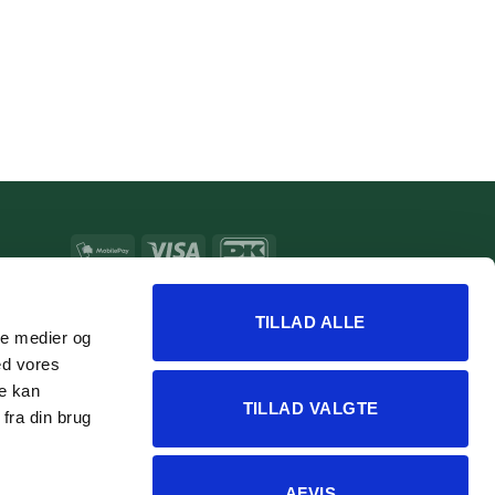
MobilePay
Visa
DanKort
MasterCard
Apple
Google
Pay
Pay
TILLAD ALLE
ale medier og
ed vores
re kan
TILLAD VALGTE
fra din brug
AFVIS