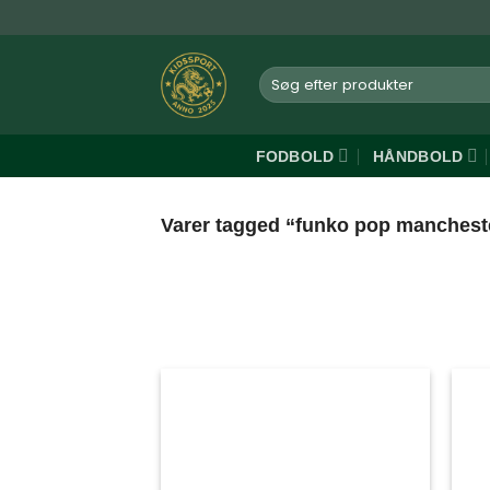
Fortsæt
til
indhold
Søg
efter:
FODBOLD
HÅNDBOLD
Varer tagged “funko pop mancheste