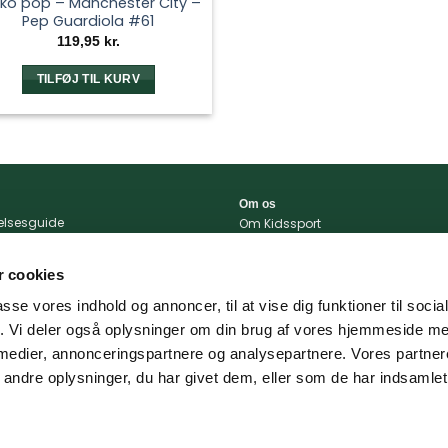
ko pop – Manchester City –
Pep Guardiola #61
119,95
kr.
TILFØJ TIL KURV
Om os
relsesguide
Om Kidssport
r og betingelser
Blog
tlivspolitik
Kontakt
 cookies
konto
Vi støtter
passe vores indhold og annoncer, til at vise dig funktioner til soci
portal
fik. Vi deler også oplysninger om din brug af vores hjemmeside m
 og levering
 medier, annonceringspartnere og analysepartnere. Vores partne
ndre oplysninger, du har givet dem, eller som de har indsamlet 