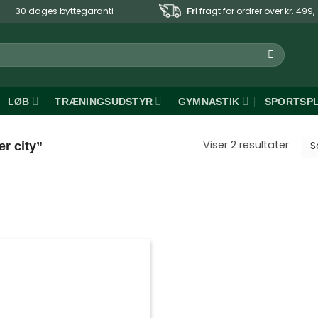
30 dages byttegaranti
fragt for ordrer over kr. 499,
Fri
LØB
TRÆNINGSUDSTYR
GYMNASTIK
SPORTSP
Sorte
Viser 2 resultater
r city”
efter
popul