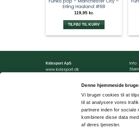
Funko pop – Manchester City –
Fun
Erling Haaland #68
119,95
kr.
TILFØJ TIL KURV
Info
Kidssport ApS
Stør
www.kidssport.dk
Vilkå
Tlf.
3014 6020
Priva
Kontakt@kidssport.dk
Denne hjemmeside bruger
Min 
cvr. 45761959
Retur
Vi bruger cookies til at til
Retur
til at analysere vores tra
Fragt
partnere inden for sociale
kombinere disse data med a
af deres tjenester.