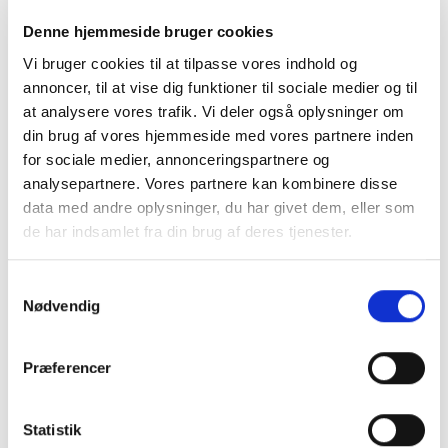
Denne hjemmeside bruger cookies
Vi bruger cookies til at tilpasse vores indhold og
annoncer, til at vise dig funktioner til sociale medier og til
at analysere vores trafik. Vi deler også oplysninger om
din brug af vores hjemmeside med vores partnere inden
for sociale medier, annonceringspartnere og
analysepartnere. Vores partnere kan kombinere disse
data med andre oplysninger, du har givet dem, eller som
de har indsamlet fra din brug af deres tjenester.
Samtykkevalg
Nødvendig
FODBOLD
ASG Fodbold Danmark –
Fodbold til børn med
Præferencer
Dannebrog design
99,00
kr.
VÆLG MULIGHEDER
Statistik