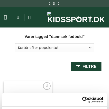
Fortsæt
til
indhold
Varer tagged “danmark fodbold”
FILTRE