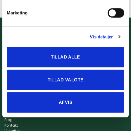
Marketing
Info
Kidssport ApS
Størrelsesguide
www.kidssport.dk
Vis detaljer
Vilkår og betingelser
Tlf.
3014 6020
Privatlivspolitik
Kontakt@kidssport.dk
Min konto
cvr. 45761959
TILLAD ALLE
Retur
Returportal
Fragt og levering
TILLAD VALGTE
AFVIS
Om os
Om Kidssport
Blog
Kontakt
Vi støtter