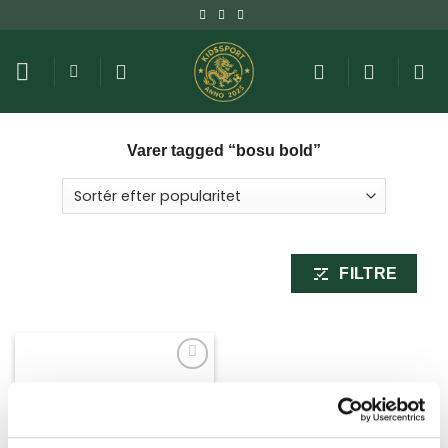
Fortsæt
til
indhold
Varer tagged “bosu bold”
FILTRE