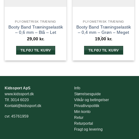
PLYOMETRISK TRÆNING
PLYOMETRISK TRÆNING
Booty Band Træningselastik
Booty Band Træningselastik
– 0,6 mm – Blå – Let
– 0,4 mm – Grøn – Meget
Let
29,00
kr.
19,00
kr.
TILFØJ TIL KURV
TILFØJ TIL KURV
Kidssport ApS
Info
www.kidssport.dk
Størrelsesguide
Tlf.
3014 6020
Vilkår og betingelser
Kontakt@kidssport.dk
Privatlivspolitik
Min konto
cvr. 45761959
Retur
Returportal
Fragt og levering