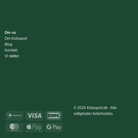
Om os
Om Kidssport
Blog
Kontakt
Vi støtter
© 2026 Kidssport.dk - Alle
rettigheder forbeholdes
MobilePay
Visa
DanKort
MasterCard
Apple
Google
Pay
Pay