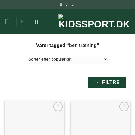
Fortsæt
til
indhold
Varer tagged “ben træning”
FILTRE