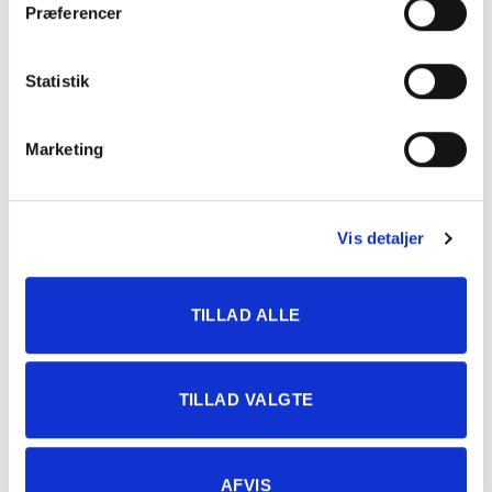
Præferencer
Statistik
Marketing
Vis detaljer
TILLAD ALLE
TILLAD VALGTE
PLYOMETRISK TRÆNING
PLYOMETRISK TRÆNING
Booty Band Træningselastik
Booty Band Træningselastik
– 10 mm – Rød – Stærk
– 0,8 mm – Gul – Middel
49,00
kr.
39,00
kr.
AFVIS