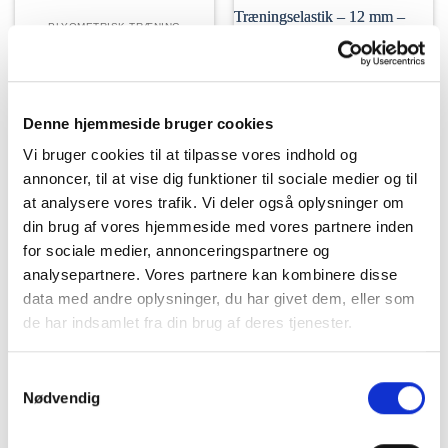
PLYOMETRISK TRÆNING
Loop Band Træningselastik
– Gul – Meget Let
29,00
kr.
TILFØJ TIL KURV
Denne hjemmeside bruger cookies
Vi bruger cookies til at tilpasse vores indhold og
annoncer, til at vise dig funktioner til sociale medier og til
at analysere vores trafik. Vi deler også oplysninger om
din brug af vores hjemmeside med vores partnere inden
PLYOMETRISK TRÆNING
Booty Band Træningselastik
for sociale medier, annonceringspartnere og
– 12 mm – Sort – Meget
analysepartnere. Vores partnere kan kombinere disse
Stræk
59,00
kr.
data med andre oplysninger, du har givet dem, eller som
TILFØJ TIL KURV
de har indsamlet fra din brug af deres tjenester.
Samtykkevalg
Nødvendig