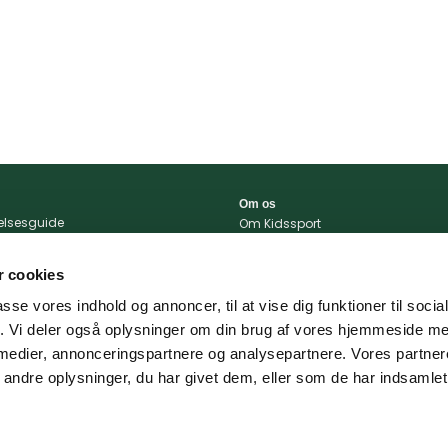
Om os
relsesguide
Om Kidssport
r og betingelser
Blog
tlivspolitik
Kontakt
 cookies
konto
Vi støtter
passe vores indhold og annoncer, til at vise dig funktioner til soci
portal
fik. Vi deler også oplysninger om din brug af vores hjemmeside m
 og levering
 medier, annonceringspartnere og analysepartnere. Vores partne
ndre oplysninger, du har givet dem, eller som de har indsamlet 