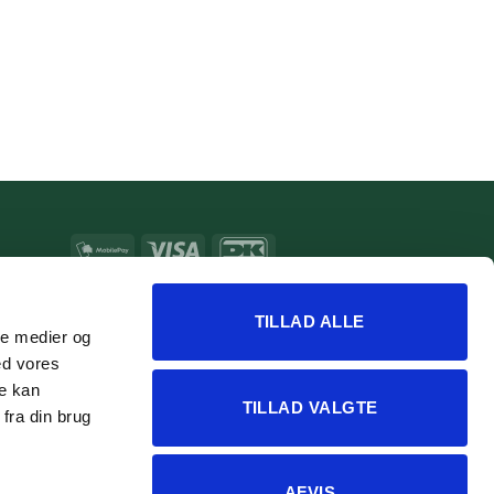
MobilePay
Visa
DanKort
MasterCard
Apple
Google
Pay
Pay
TILLAD ALLE
ale medier og
ed vores
re kan
TILLAD VALGTE
fra din brug
AFVIS