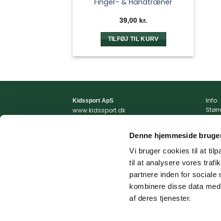
Finger- & Håndtræner
39,00
kr.
TILFØJ TIL KURV
Info
Kidssport ApS
Stør
www.kidssport.dk
Vilkå
Tlf.
3014 6020
Priva
Kontakt@kidssport.dk
Denne hjemmeside bruger
Min 
cvr. 45761959
Retur
Vi bruger cookies til at til
Retur
til at analysere vores tra
Fragt
partnere inden for sociale
kombinere disse data med a
af deres tjenester.