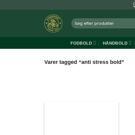
Fortsæt
til
indhold
Søg
efter:
FODBOLD
HÅNDBOLD
Varer tagged “anti stress bold”