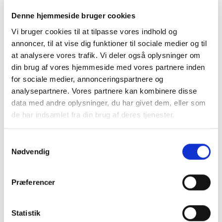
Denne hjemmeside bruger cookies
Vi bruger cookies til at tilpasse vores indhold og
annoncer, til at vise dig funktioner til sociale medier og til
at analysere vores trafik. Vi deler også oplysninger om
din brug af vores hjemmeside med vores partnere inden
for sociale medier, annonceringspartnere og
analysepartnere. Vores partnere kan kombinere disse
data med andre oplysninger, du har givet dem, eller som
de har indsamlet fra din brug af deres tjenester.
Samtykkevalg
Nødvendig
PLYOMETRISK TRÆNING
BlazePod Functional
Adapter Kit
Præferencer
Den
Den
179,00
kr.
143,20
kr.
oprindelige
aktuelle
pris
pris
var:
er:
TILFØJ TIL KURV
Statistik
179,00 kr..
143,20 kr..