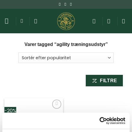
Fortsæt
til
indhold
Varer tagged “agility træningsudstyr”
FILTRE
-20%