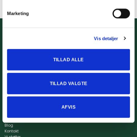
Marketing
Info
Kidssport ApS
Størrelsesguide
www.kidssport.dk
Vis detaljer
Vilkår og betingelser
Tlf.
3014 6020
Privatlivspolitik
Kontakt@kidssport.dk
Min konto
cvr. 45761959
TILLAD ALLE
Retur
Returportal
Fragt og levering
TILLAD VALGTE
AFVIS
Om os
Om Kidssport
Blog
Kontakt
Vi støtter