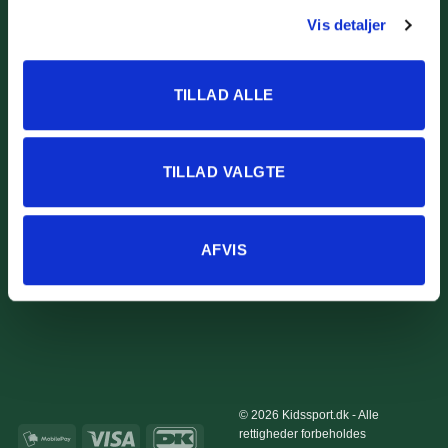
Returportal
Vis detaljer
Fragt og levering
TILLAD ALLE
Om os
TILLAD VALGTE
Om Kidssport
Blog
Kontakt
Vi støtter
AFVIS
© 2026 Kidssport.dk - Alle
rettigheder forbeholdes
MobilePay
Visa
DanKort