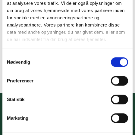
at analysere vores trafik. Vi deler også oplysninger om
din brug af vores hjemmeside med vores partnere inden
for sociale medier, annonceringspartnere og
analysepartnere. Vores partnere kan kombinere disse
data med andre oplysninger, du har givet dem, eller som
de har indsamlet fra din brug af deres tjenester.
FODBOLD
Guardian Refleks fodbold
str. 4
Samtykkevalg
149,95
kr.
Nødvendig
TILFØJ TIL KURV
Præferencer
Statistik
Kidssport ApS
Info
www.kidssport.dk
Størrelsesguide
Tlf.
3014 6020
Vilkår og betingelser
Marketing
Kontakt@kidssport.dk
Privatlivspolitik
Min konto
cvr. 45761959
Retur