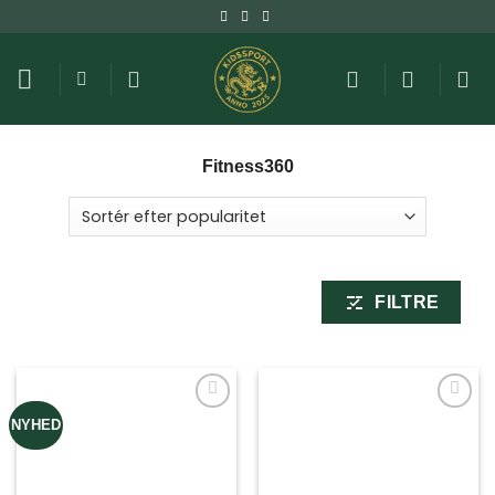
Fortsæt
til
indhold
Fitness360
FILTRE
NYHED