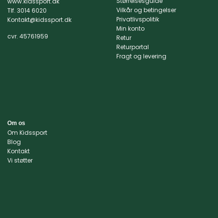
Størrelsesguide
www.kidssport.dk
Vilkår og betingelser
Tlf.
3014 6020
Privatlivspolitik
Kontakt@kidssport.dk
Min konto
cvr. 45761959
Retur
Returportal
Fragt og levering
Om os
Om Kidssport
Blog
Kontakt
Vi støtter