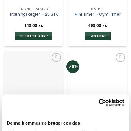
BALANCETRÆNING
DIVERSE
Træningskegler – 25 STK
Mini Timer – Gym Timer
149,00
kr.
699,00
kr.
TILFØJ TIL KURV
LÆS MERE
-20%
Denne hjemmeside bruger cookies
MASSAGE/RECOVERY
Lacrosse Bold –