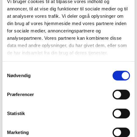
Vi bruger cookies til at tilpasse vores indhold og
Massagebold
annoncer, til at vise dig funktioner til sociale medier og til
49,00
kr.
at analysere vores trafik. Vi deler også oplysninger om
TILFØJ TIL KURV
din brug af vores hjemmeside med vores partnere inden
for sociale medier, annonceringspartnere og
analysepartnere. Vores partnere kan kombinere disse
data med andre oplysninger, du har givet dem, eller som
de har indsamlet fra din brug af deres tjenester.
BALANCETRÆNING
Balancepude
Samtykkevalg
Den
Den
249,00
kr.
200,00
kr.
oprindelige
aktuell
Nødvendig
pris
pris
var:
er:
TILFØJ TIL KURV
249,00 kr..
200,00 
Præferencer
Statistik
Marketing
IKKE PÅ LAGER