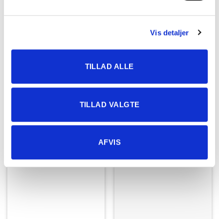
Vis detaljer
MASSAGE/RECOVERY
MASSAGE/RECOVERY
TILLAD ALLE
Dobbelt Lacrosse Bold –
Dobbelt Lacrosse Bold –
Stor Peanut Massagebold
Lille Peanut Massagebold
79,00
kr.
59,00
kr.
TILLAD VALGTE
TILFØJ TIL KURV
LÆS MERE
AFVIS