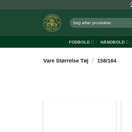
Fortsæt
til
indhold
Søg
efter:
FODBOLD
HÅNDBOLD
/
Vare Størrelse Tøj
158/164