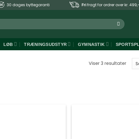
30 dages byttegaranti
fragt for ordrer over kr. 499,
Fri
LØB
TRÆNINGSUDSTYR
GYMNASTIK
SPORTSP
Sorte
Viser 3 resultater
efter
popul