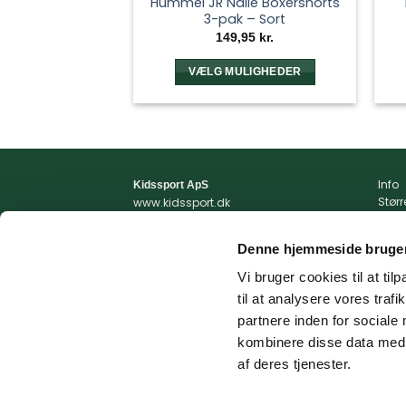
Hummel JR Nalle Boxershorts
3-pak – Sort
149,95
kr.
VÆLG MULIGHEDER
Dette
vare
har
flere
varianter.
Info
Kidssport ApS
Mulighederne
Stør
www.kidssport.dk
kan
Vilkå
Tlf.
3014 6020
Priva
Kontakt@kidssport.dk
vælges
Denne hjemmeside bruger
Min 
på
cvr. 45761959
Retur
Vi bruger cookies til at til
varesiden
Retur
til at analysere vores tra
Fragt
partnere inden for sociale
kombinere disse data med a
af deres tjenester.