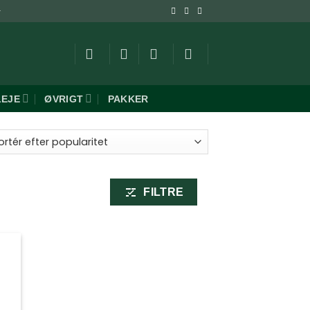
-
LEJE
ØVRIGT
PAKKER
ret
aritet
FILTRE