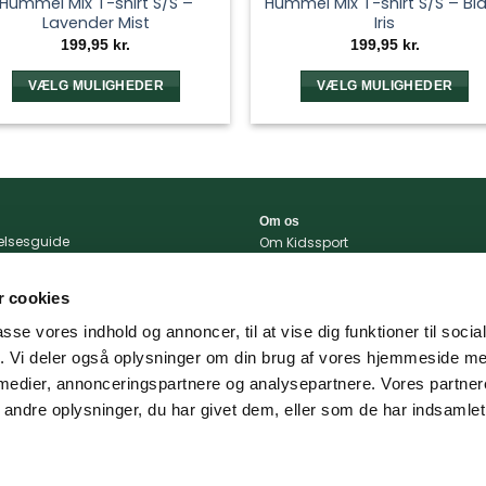
Hummel Mix T-shirt S/S –
Hummel Mix T-shirt S/S – Bl
Lavender Mist
Iris
199,95
kr.
199,95
kr.
VÆLG MULIGHEDER
VÆLG MULIGHEDER
Dette
Dette
vare
vare
har
har
flere
flere
varianter.
varianter.
Om os
Mulighederne
Mulighedern
relsesguide
Om Kidssport
kan
kan
r og betingelser
Blog
tlivspolitik
Kontakt
vælges
vælges
 cookies
konto
Vi støtter
på
på
passe vores indhold og annoncer, til at vise dig funktioner til soci
varesiden
varesiden
portal
fik. Vi deler også oplysninger om din brug af vores hjemmeside m
 og levering
 medier, annonceringspartnere og analysepartnere. Vores partne
ndre oplysninger, du har givet dem, eller som de har indsamlet 