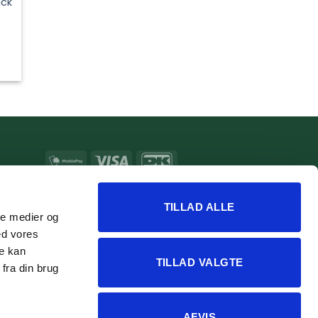
ack
e
MobilePay
Visa
DanKort
MasterCard
Apple
Google
Pay
Pay
TILLAD ALLE
ale medier og
ed vores
re kan
TILLAD VALGTE
fra din brug
AFVIS