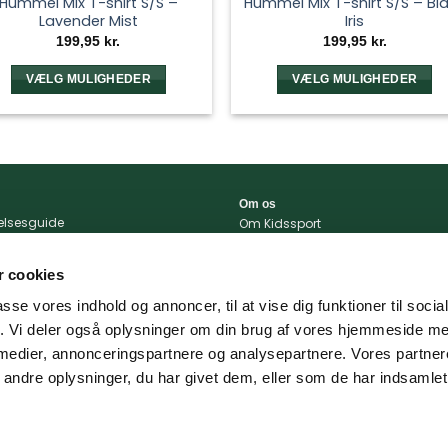
Hummel Mix T-shirt S/S –
Hummel Mix T-shirt S/S – Bl
Lavender Mist
Iris
199,95
kr.
199,95
kr.
VÆLG MULIGHEDER
VÆLG MULIGHEDER
Dette
Dette
vare
vare
har
har
flere
flere
varianter.
varianter.
Om os
Mulighederne
Mulighedern
relsesguide
Om Kidssport
kan
kan
r og betingelser
Blog
tlivspolitik
Kontakt
vælges
vælges
 cookies
konto
Vi støtter
på
på
passe vores indhold og annoncer, til at vise dig funktioner til soci
varesiden
varesiden
portal
fik. Vi deler også oplysninger om din brug af vores hjemmeside m
 og levering
 medier, annonceringspartnere og analysepartnere. Vores partne
ndre oplysninger, du har givet dem, eller som de har indsamlet 