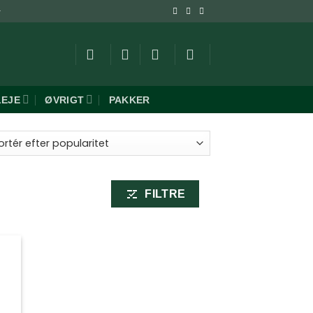
-
LEJE
ØVRIGT
PAKKER
ret
aritet
FILTRE