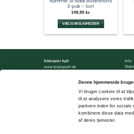
Hummel JR Nalle Boxershorts
3-pak – Sort
149,95
kr.
VÆLG MULIGHEDER
Dette
vare
har
flere
varianter.
Info
Kidssport ApS
Mulighederne
Stør
www.kidssport.dk
kan
Vilkå
Tlf.
3014 6020
Priva
Kontakt@kidssport.dk
vælges
Denne hjemmeside bruger
Min 
på
cvr. 45761959
Retur
Vi bruger cookies til at til
varesiden
Retur
til at analysere vores tra
Fragt
partnere inden for sociale
kombinere disse data med a
af deres tjenester.