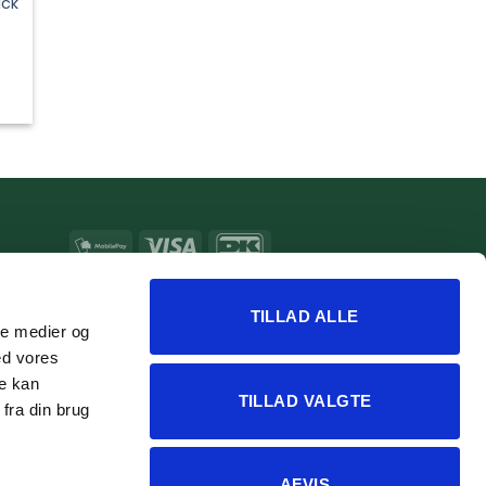
ack
e
MobilePay
Visa
DanKort
MasterCard
Apple
Google
Pay
Pay
TILLAD ALLE
ale medier og
ed vores
re kan
TILLAD VALGTE
fra din brug
AFVIS