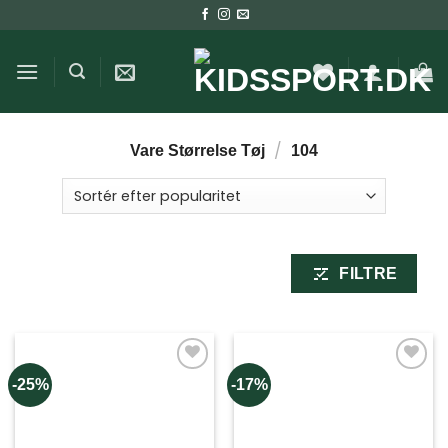
Fortsæt
til
indhold
/
Vare Størrelse Tøj
104
FILTRE
-25%
-17%