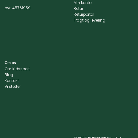
på
på
Min konto
varesiden
varesiden
cvr. 45761959
Retur
Returportal
Fragt og levering
Om os
Om Kidssport
Blog
Kontakt
Vi støtter