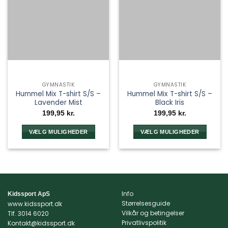
GYMNASTIK
GYMNASTIK
Hummel Mix T-shirt S/S –
Hummel Mix T-shirt S/S –
Lavender Mist
Black Iris
199,95
kr.
199,95
kr.
VÆLG MULIGHEDER
VÆLG MULIGHEDER
Dette
Dette
vare
vare
har
har
flere
flere
varianter.
varianter.
Info
Kidssport ApS
Mulighederne
Mulighederne
Størrelsesguide
www.kidssport.dk
kan
kan
Vilkår og betingelser
Tlf.
3014 6020
vælges
vælges
Privatlivspolitik
Kontakt@kidssport.dk