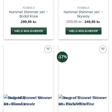
FODBOLD
FODBOLD
Hummel Shimmer set –
Hummel Shimmer set –
Bridal Rose
Skyway
Den
Den
299,95
kr.
299,95
kr.
249,95
kr.
oprindelige
aktuel
pris
pris
var:
er:
VÆLG MULIGHEDER
VÆLG MULIGHEDER
299,95 kr..
249,95 
Dette
Dette
vare
vare
har
har
flere
flere
-17%
varianter.
varianter.
Mulighederne
Mulighederne
kan
kan
vælges
vælges
på
på
varesiden
varesiden