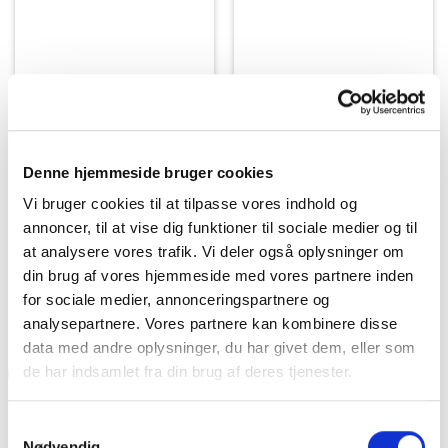
Denne hjemmeside bruger cookies
FODBOLD
FODBOLD
Hummel Shimmer set –
Hummel Shimmer set –
Vi bruger cookies til at tilpasse vores indhold og
Blues/Limeade
Black/White/Blue
annoncer, til at vise dig funktioner til sociale medier og til
Den
Den
299,95
kr.
299,95
kr.
249,95
kr.
oprindelige
aktuel
at analysere vores trafik. Vi deler også oplysninger om
pris
pris
var:
er:
VÆLG MULIGHEDER
VÆLG MULIGHEDER
din brug af vores hjemmeside med vores partnere inden
299,95 kr..
249,95 
Dette
Dette
for sociale medier, annonceringspartnere og
vare
vare
analysepartnere. Vores partnere kan kombinere disse
har
har
data med andre oplysninger, du har givet dem, eller som
flere
flere
de har indsamlet fra din brug af deres tjenester.
-17%
varianter.
varianter.
Mulighederne
Mulighederne
kan
kan
Samtykkevalg
vælges
vælges
Nødvendig