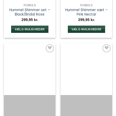
FODBOLD
FODBOLD
Hummel Shimmer set –
Hummel Shimmer sæt –
Black/Bridal Rose
Pink Nectar
299,95
kr.
299,95
kr.
VÆLG MULIGHEDER
VÆLG MULIGHEDER
Dette
Dette
vare
vare
har
har
flere
flere
varianter.
varianter.
Mulighederne
Mulighederne
kan
kan
vælges
vælges
på
på
varesiden
varesiden