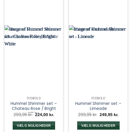
FODBOLD
FODBOLD
Hummel Shimmer set –
Hummel Shimmer set –
Chateau Rose / Bright
Limeade
White
Den
Den
Den
Den
299,95
kr.
299,95
kr.
224,00
kr.
249,95
kr.
oprindelige
aktuelle
oprindelige
aktuel
pris
pris
pris
pris
var:
er:
var:
er:
VÆLG MULIGHEDER
VÆLG MULIGHEDER
299,95 kr..
224,00 kr..
299,95 kr..
249,95 