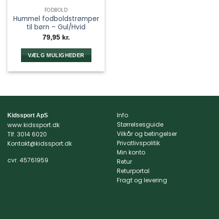
FODBOLD
Hummel fodboldstrømper
til børn – Gul/Hvid
79,95
kr.
VÆLG MULIGHEDER
Dette
vare
har
flere
varianter.
Info
Kidssport ApS
Mulighederne
Størrelsesguide
www.kidssport.dk
kan
Vilkår og betingelser
Tlf.
3014 6020
vælges
Privatlivspolitik
Kontakt@kidssport.dk
på
Min konto
varesiden
cvr. 45761959
Retur
Returportal
Fragt og levering