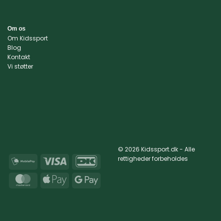
Om os
Om Kidssport
Blog
Kontakt
Vi støtter
© 2026 Kidssport.dk - Alle
rettigheder forbeholdes
MobilePay
Visa
DanKort
MasterCard
Apple
Google
Pay
Pay