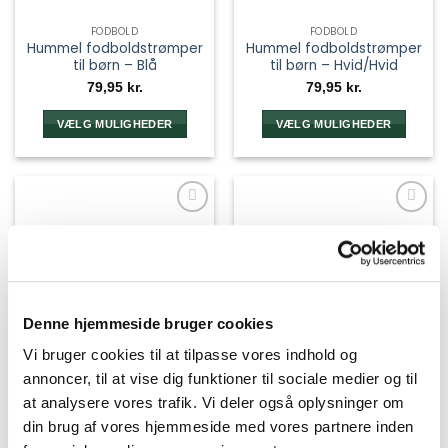
FODBOLD
FODBOLD
Hummel fodboldstrømper
Hummel fodboldstrømper
til børn – Blå
til børn – Hvid/Hvid
79,95
kr.
79,95
kr.
VÆLG MULIGHEDER
VÆLG MULIGHEDER
Dette
Dette
vare
vare
har
har
flere
flere
varianter.
varianter.
Mulighederne
Mulighederne
kan
kan
vælges
vælges
på
på
Denne hjemmeside bruger cookies
varesiden
varesiden
Vi bruger cookies til at tilpasse vores indhold og
annoncer, til at vise dig funktioner til sociale medier og til
at analysere vores trafik. Vi deler også oplysninger om
din brug af vores hjemmeside med vores partnere inden