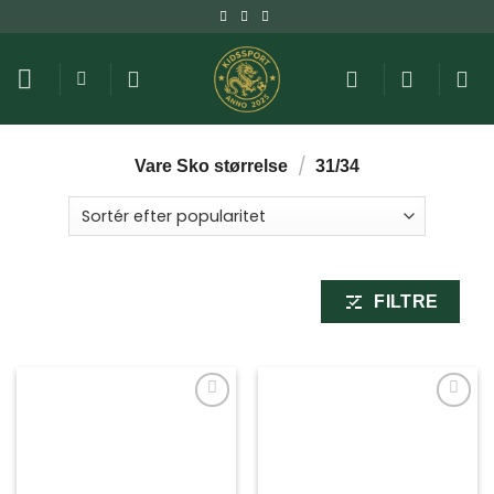
Fortsæt
til
indhold
/
Vare Sko størrelse
31/34
FILTRE