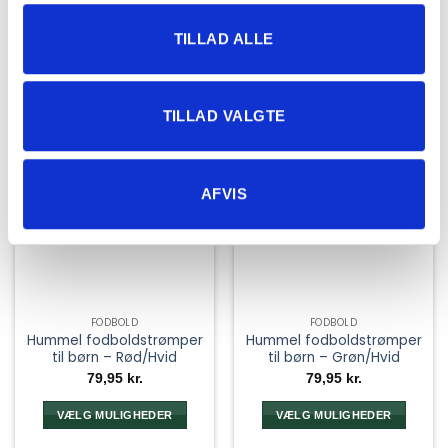
på
på
varesiden
varesiden
TILLAD ALLE
TILLAD VALGTE
AFVIS
FODBOLD
FODBOLD
Hummel fodboldstrømper
Hummel fodboldstrømper
til børn – Rød/Hvid
til børn – Grøn/Hvid
79,95
kr.
79,95
kr.
VÆLG MULIGHEDER
VÆLG MULIGHEDER
Dette
Dette